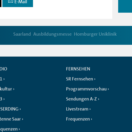
E-Mail
Saarland
Ausbildungsmesse
Homburger Uniklinik
DIO
FERNSEHEN
 1
SR Fernsehen
kultur
Programmvorschau
 3
Sendungen A-Z
SERDING
Livestream
tenne Saar
Frequenzen
equenzen