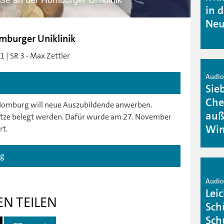
se an der Homburger Uniklinik
in 
Neu
mburger Uniklinik
 | SR 3 - Max Zettler
Audio 
Sie
Che
 Homburg will neue Auszubildende anwerben.
auß
ätze belegt werden. Dafür wurde am 27. November
Win
rt.
ag
Audio 
Lei
EN TEILEN
Sch
Sch