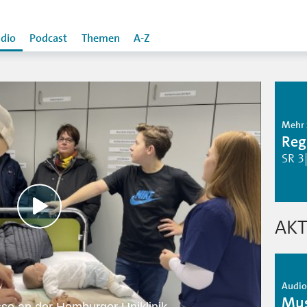
dio
Podcast
Themen
A-Z
Mehr 
Reg
SR 3
AKT
Audio 
Mus