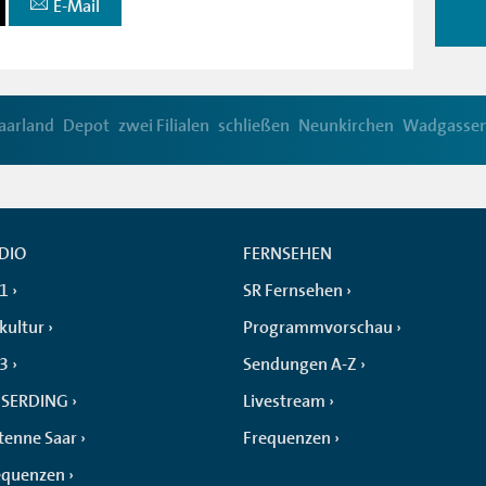
E-Mail
aarland
Depot
zwei Filialen
schließen
Neunkirchen
Wadgasse
DIO
FERNSEHEN
 1
SR Fernsehen
kultur
Programmvorschau
 3
Sendungen A-Z
SERDING
Livestream
tenne Saar
Frequenzen
equenzen