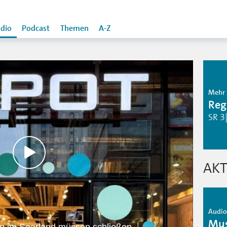
dio
Podcast
Themen
A-Z
Mehr 
Reg
SR 3
AKT
Audio 
Mus