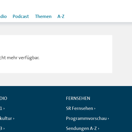
dio
Podcast
Themen
A-Z
icht mehr verfügbar.
DIO
FERNSEHEN
 1
SR Fernsehen
kultur
Programmvorschau
 3
Sendungen A-Z