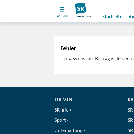
MENU
Startseite
Au
Fehler
Der gewünschte Beitrag ist leider n
THEMEN
RA
SR info
SR
Sport
SR 
Unterhaltung
SR