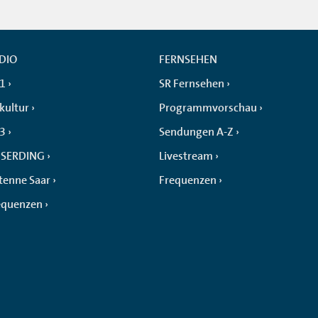
DIO
FERNSEHEN
 1
SR Fernsehen
kultur
Programmvorschau
 3
Sendungen A-Z
SERDING
Livestream
tenne Saar
Frequenzen
equenzen