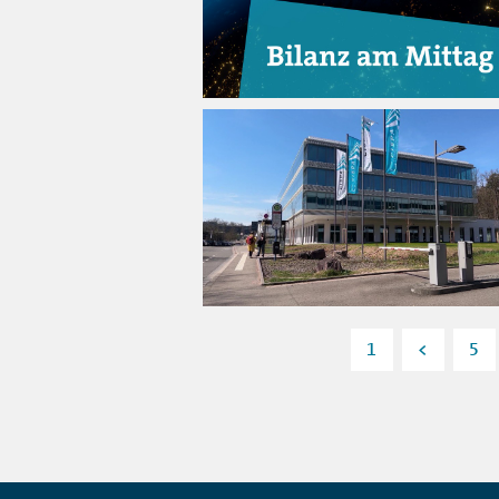
1
<
5