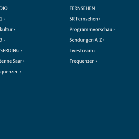
DIO
FERNSEHEN
 1
SR Fernsehen
kultur
Programmvorschau
 3
Sendungen A-Z
SERDING
Livestream
tenne Saar
Frequenzen
equenzen