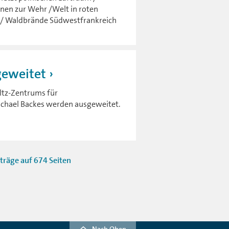
nen zur Wehr /Welt in roten
t / Waldbrände Südwestfrankreich
geweitet
ltz-Zentrums für
chael Backes werden ausgeweitet.
träge auf 674 Seiten
Nach Oben