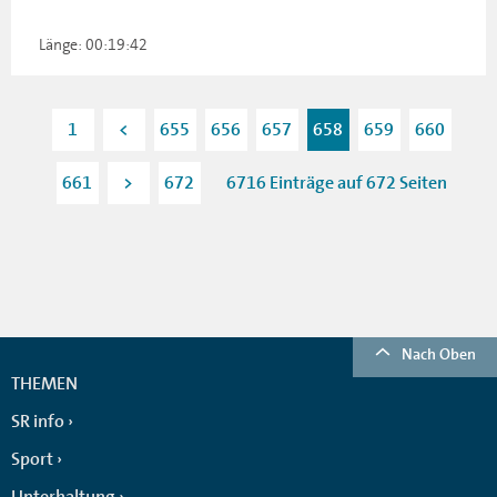
Länge: 00:19:42
1
<
655
656
657
658
659
660
661
>
672
6716 Einträge auf 672 Seiten
Nach Oben
THEMEN
SR info
Sport
Unterhaltung