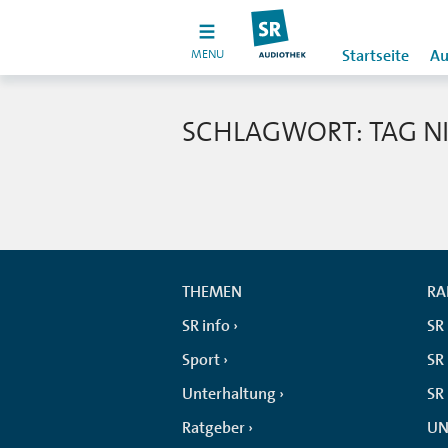
MENU
Startseite
Au
SCHLAGWORT: TAG NI
THEMEN
RA
SR info
SR
Sport
SR 
Unterhaltung
SR
Ratgeber
UN