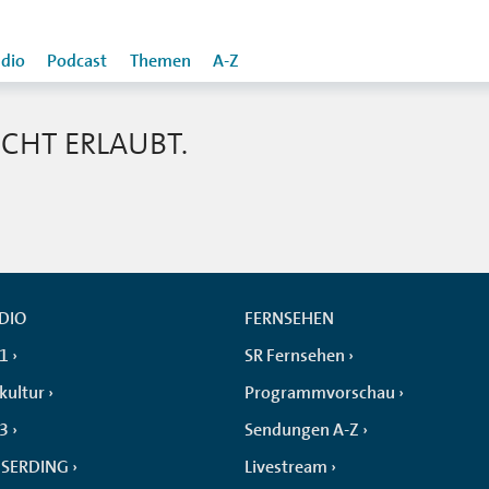
dio
Podcast
Themen
A-Z
CHT ERLAUBT.
DIO
FERNSEHEN
 1
SR Fernsehen
kultur
Programmvorschau
 3
Sendungen A-Z
SERDING
Livestream