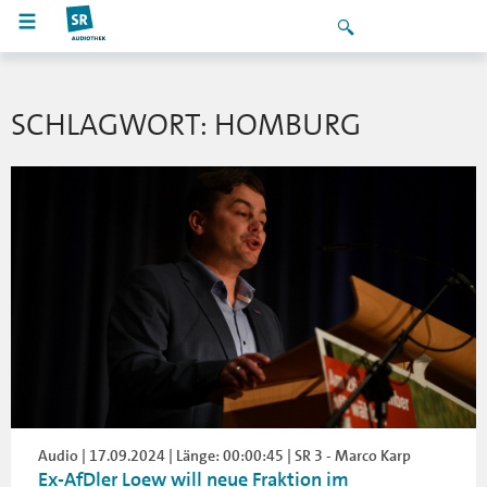
SCHLAGWORT: HOMBURG
Audio | 17.09.2024 | Länge: 00:00:45 | SR 3 - Marco Karp
Ex-AfDler Loew will neue Fraktion im