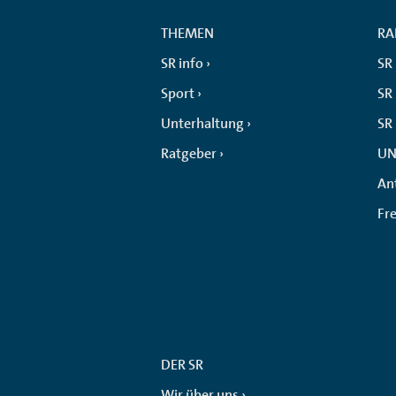
THEMEN
RA
SR info
SR
Sport
SR 
Unterhaltung
SR
Ratgeber
UN
An
Fr
DER SR
Wir über uns