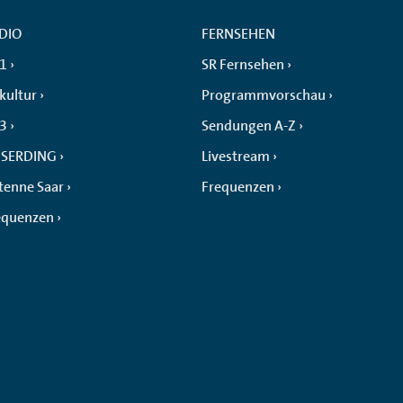
DIO
FERNSEHEN
 1
SR Fernsehen
kultur
Programmvorschau
 3
Sendungen A-Z
SERDING
Livestream
tenne Saar
Frequenzen
equenzen