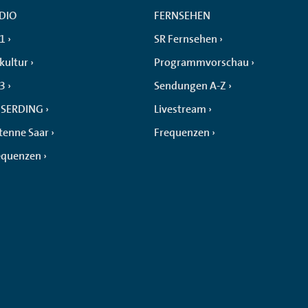
DIO
FERNSEHEN
 1
SR Fernsehen
kultur
Programmvorschau
 3
Sendungen A-Z
SERDING
Livestream
tenne Saar
Frequenzen
equenzen