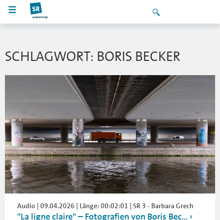
SCHLAGWORT: BORIS BECKER
Audio | 09.04.2026 | Länge: 00:02:01 | SR 3 - Barbara Grech
"La ligne claire" – Fotografien von Boris Bec...